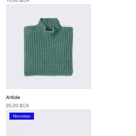
10,00 $CA
Article
Prix
25,00 $CA
Nouveau