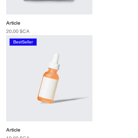
Article
Prix
20,00 $CA
BestSeller
Article
Prix